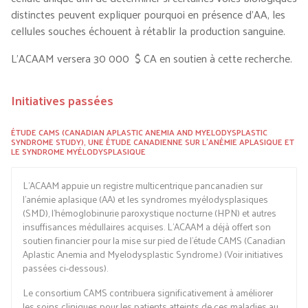
distinctes peuvent expliquer pourquoi en présence d’AA, les
cellules souches échouent à rétablir la production sanguine.
L’ACAAM versera 30 000 $ CA en soutien à cette recherche.
Initiatives passées
ÉTUDE CAMS (CANADIAN APLASTIC ANEMIA AND MYELODYSPLASTIC
SYNDROME STUDY), UNE ÉTUDE CANADIENNE SUR L'ANÉMIE APLASIQUE ET
LE SYNDROME MYÉLODYSPLASIQUE
L’ACAAM appuie un registre multicentrique pancanadien sur
l’anémie aplasique (AA) et les syndromes myélodysplasiques
(SMD), l’hémoglobinurie paroxystique nocturne (HPN) et autres
insuffisances médullaires acquises. L’ACAAM a déjà offert son
soutien financier pour la mise sur pied de l’étude CAMS (Canadian
Aplastic Anemia and Myelodysplastic Syndrome.) (Voir initiatives
passées ci-dessous).
Le consortium CAMS contribuera significativement à améliorer
les soins cliniques pour les patients atteints de ces maladies au