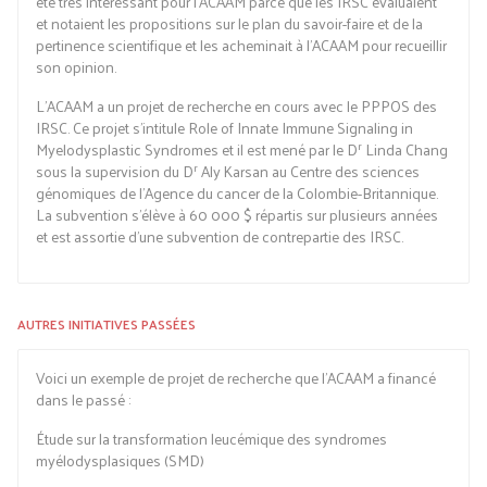
été très intéressant pour l’ACAAM parce que les IRSC évaluaient
et notaient les propositions sur le plan du savoir-faire et de la
pertinence scientifique et les acheminait à l’ACAAM pour recueillir
son opinion.
L’ACAAM a un projet de recherche en cours avec le PPPOS des
IRSC. Ce projet s’intitule Role of Innate Immune Signaling in
r
Myelodysplastic Syndromes et il est mené par le D
Linda Chang
r
sous la supervision du D
Aly Karsan au Centre des sciences
génomiques de l’Agence du cancer de la Colombie-Britannique.
La subvention s’élève à 60 000 $ répartis sur plusieurs années
et est assortie d’une subvention de contrepartie des IRSC.
AUTRES INITIATIVES PASSÉES
Voici un exemple de projet de recherche que l’ACAAM a financé
dans le passé :
Étude sur la transformation leucémique des syndromes
myélodysplasiques (SMD)