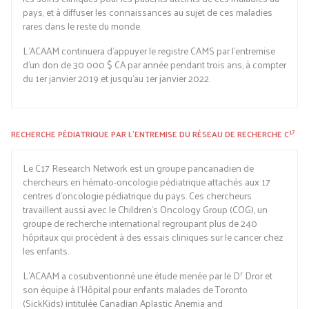
pays, et à diffuser les connaissances au sujet de ces maladies
rares dans le reste du monde.
L’ACAAM continuera d’appuyer le registre CAMS par l’entremise
d’un don de 30 000 $ CA par année pendant trois ans, à compter
du 1er janvier 2019 et jusqu’au 1er janvier 2022.
17
RECHERCHE PÉDIATRIQUE PAR L’ENTREMISE DU RÉSEAU DE RECHERCHE C
Le C17 Research Network est un groupe pancanadien de
chercheurs en hémato-oncologie pédiatrique attachés aux 17
centres d’oncologie pédiatrique du pays. Ces chercheurs
travaillent aussi avec le Children’s Oncology Group (COG), un
groupe de recherche international regroupant plus de 240
hôpitaux qui procèdent à des essais cliniques sur le cancer chez
les enfants.
r
L’ACAAM a cosubventionné une étude menée par le D
Dror et
son équipe à l’Hôpital pour enfants malades de Toronto
(SickKids) intitulée Canadian Aplastic Anemia and