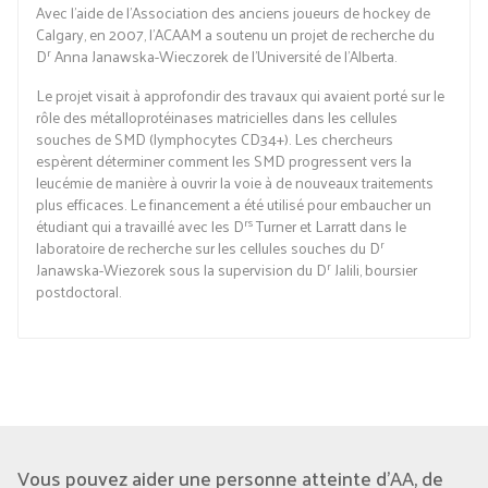
Avec l’aide de l’Association des anciens joueurs de hockey de
Calgary, en 2007, l’ACAAM a soutenu un projet de recherche du
r
D
Anna Janawska-Wieczorek de l’Université de l’Alberta.
Le projet visait à approfondir des travaux qui avaient porté sur le
rôle des métalloprotéinases matricielles dans les cellules
souches de SMD (lymphocytes CD34+). Les chercheurs
espèrent déterminer comment les SMD progressent vers la
leucémie de manière à ouvrir la voie à de nouveaux traitements
plus efficaces. Le financement a été utilisé pour embaucher un
rs
étudiant qui a travaillé avec les D
Turner et Larratt dans le
r
laboratoire de recherche sur les cellules souches du D
r
Janawska-Wiezorek sous la supervision du D
Jalili, boursier
postdoctoral.
Vous pouvez aider une personne atteinte d'AA, de