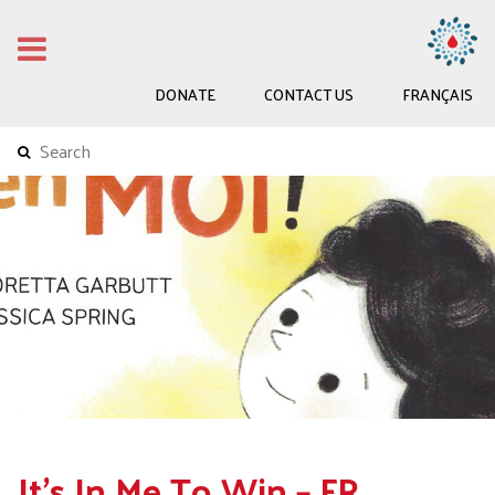
DONATE
CONTACT US
FRANÇAIS
It’s In Me To Win – FR