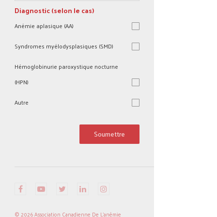
Diagnostic (selon le cas)
Anémie aplasique (AA)
Syndromes myélodysplasiques (SMD)
Hémoglobinurie paroxystique nocturne
(HPN)
Autre
Autre
Soumettre
© 2026 Association Canadienne De L'anémie