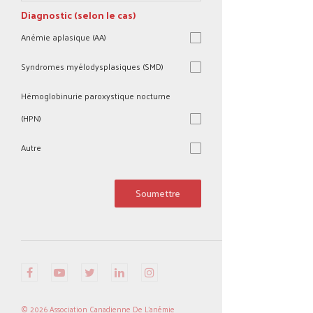
Diagnostic (selon le cas)
Anémie aplasique (AA)
Syndromes myélodysplasiques (SMD)
Hémoglobinurie paroxystique nocturne
(HPN)
Autre
Autre
Soumettre
© 2026 Association Canadienne De L'anémie